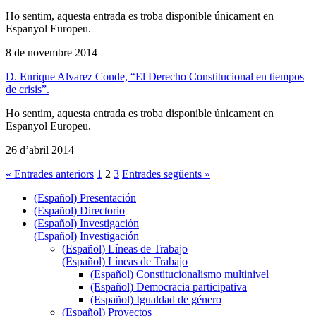
Ho sentim, aquesta entrada es troba disponible únicament en
Espanyol Europeu.
8 de novembre 2014
D. Enrique Alvarez Conde, “El Derecho Constitucional en tiempos
de crisis”.
Ho sentim, aquesta entrada es troba disponible únicament en
Espanyol Europeu.
26 d’abril 2014
« Entrades anteriors
1
2
3
Entrades següents »
(Español) Presentación
(Español) Directorio
(Español) Investigación
(Español) Investigación
(Español) Líneas de Trabajo
(Español) Líneas de Trabajo
(Español) Constitucionalismo multinivel
(Español) Democracia participativa
(Español) Igualdad de género
(Español) Proyectos