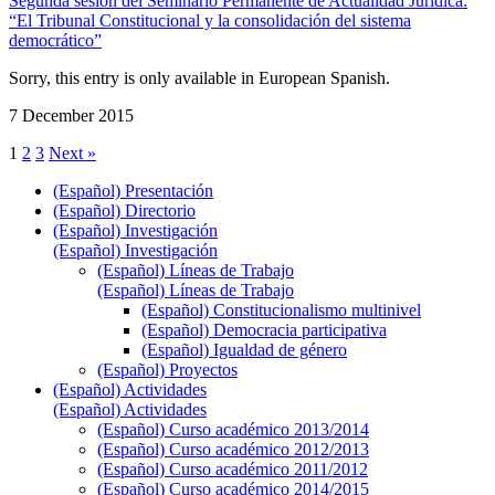
Segunda sesión del Seminario Permanente de Actualidad Jurídica:
“El Tribunal Constitucional y la consolidación del sistema
democrático”
Sorry, this entry is only available in European Spanish.
7 December 2015
1
2
3
Next »
(Español) Presentación
(Español) Directorio
(Español) Investigación
(Español) Investigación
(Español) Líneas de Trabajo
(Español) Líneas de Trabajo
(Español) Constitucionalismo multinivel
(Español) Democracia participativa
(Español) Igualdad de género
(Español) Proyectos
(Español) Actividades
(Español) Actividades
(Español) Curso académico 2013/2014
(Español) Curso académico 2012/2013
(Español) Curso académico 2011/2012
(Español) Curso académico 2014/2015